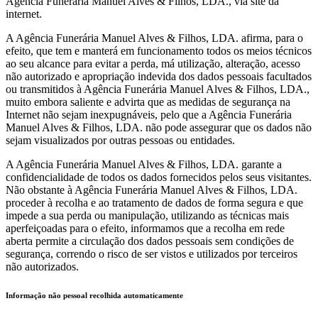
Agência Funerária Manuel Alves & Filhos, LDA., via site da
internet.
A Agência Funerária Manuel Alves & Filhos, LDA. afirma, para o
efeito, que tem e manterá em funcionamento todos os meios técnicos
ao seu alcance para evitar a perda, má utilização, alteração, acesso
não autorizado e apropriação indevida dos dados pessoais facultados
ou transmitidos à Agência Funerária Manuel Alves & Filhos, LDA.,
muito embora saliente e advirta que as medidas de segurança na
Internet não sejam inexpugnáveis, pelo que a Agência Funerária
Manuel Alves & Filhos, LDA. não pode assegurar que os dados não
sejam visualizados por outras pessoas ou entidades.
A Agência Funerária Manuel Alves & Filhos, LDA. garante a
confidencialidade de todos os dados fornecidos pelos seus visitantes.
Não obstante à Agência Funerária Manuel Alves & Filhos, LDA.
proceder à recolha e ao tratamento de dados de forma segura e que
impede a sua perda ou manipulação, utilizando as técnicas mais
aperfeiçoadas para o efeito, informamos que a recolha em rede
aberta permite a circulação dos dados pessoais sem condições de
segurança, correndo o risco de ser vistos e utilizados por terceiros
não autorizados.
Informação não pessoal recolhida automaticamente