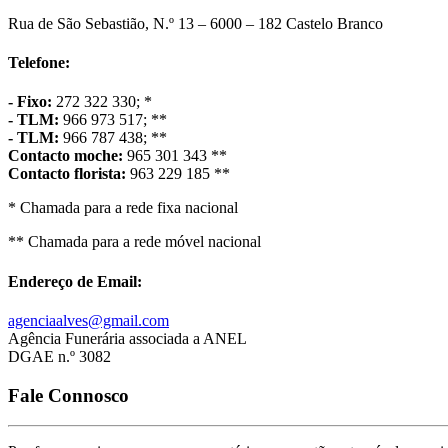
Rua de São Sebastião, N.º 13 – 6000 – 182 Castelo Branco
Telefone:
- Fixo:
272 322 330; *
- TLM:
966 973 517; **
- TLM:
966 787 438; **
Contacto moche:
965 301 343 **
Contacto florista:
963 229 185 **
* Chamada para a rede fixa nacional
** Chamada para a rede móvel nacional
Endereço de Email:
agenciaalves@gmail.com
Agência Funerária associada a ANEL
DGAE n.º 3082
Fale Connosco